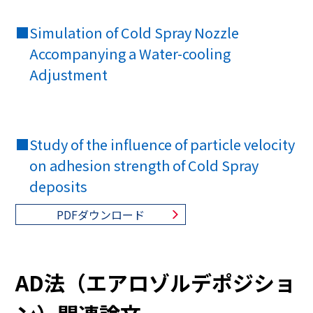
■
Simulation of Cold Spray Nozzle
Accompanying a Water-cooling
Adjustment
■
Study of the influence of particle velocity
on adhesion strength of Cold Spray
deposits
PDFダウンロード
AD法（エアロゾルデポジショ