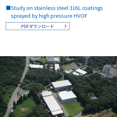
■
Study on stainless steel 316L coatings
sprayed by high pressure HVOF
PDFダウンロード