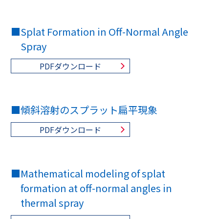
■
Splat Formation in Off-Normal Angle
Spray
PDFダウンロード
■
傾斜溶射のスプラット扁平現象
PDFダウンロード
■
Mathematical modeling of splat
formation at off-normal angles in
thermal spray